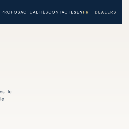
 PROPOS
ACTUALITÉS
CONTACT
ES
EN
FR
DEALERS
s : le
le