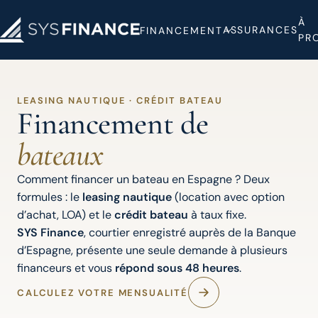
À
ASSURANCES
FINANCEMENT
PR
LEASING NAUTIQUE · CRÉDIT BATEAU
Financement de
bateaux
Comment financer un bateau en Espagne ? Deux
formules : le
leasing nautique
(location avec option
d’achat, LOA) et le
crédit bateau
à taux fixe.
SYS Finance
, courtier enregistré auprès de la Banque
d’Espagne, présente une seule demande à plusieurs
financeurs et vous
répond sous 48 heures
.
CALCULEZ VOTRE MENSUALITÉ