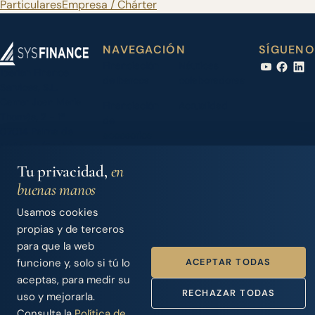
Particulares
Empresa / Chárter
NAVEGACIÓN
SÍGUENO
Financiación
Náuticas
Iberian Finance
de barcos
colaboradoras
Services, S.L.
Carrer Joan Maria
Financiación
Actualidad
Thomàs, 2 - 1º
de
07014 Palma de
accesorios
Mallorca (Spain)
Barcos de
Contacto
+34 971 283 526
Tu privacidad,
en
segunda
info@sysfinance.es
buenas manos
mano
Usamos cookies
Seguros
Acceso
propias y de terceros
náuticos
Dealers
para que la web
Nosotros
ACEPTAR TODAS
funcione y, solo si tú lo
aceptas, para medir su
RECHAZAR TODAS
uso y mejorarla.
Consulta la
Política de
© 2026 Iberian Finance Services, S.L.