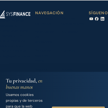
NAVEGACIÓN
SÍGUENO
Financiación
Náuticas
Iberian Finance
de barcos
colaboradoras
Services, S.L.
Carrer Joan Maria
Financiación
Actualidad
Thomàs, 2 - 1º
de
07014 Palma de
accesorios
Mallorca (Spain)
Barcos de
Contacto
+34 971 283 526
segunda
info@sysfinance.es
mano
Seguros
Acceso
náuticos
Dealers
Tu privacidad,
en
Nosotros
buenas manos
Usamos cookies
propias y de terceros
© 2026 Iberian Finance Services, S.L.
para que la web