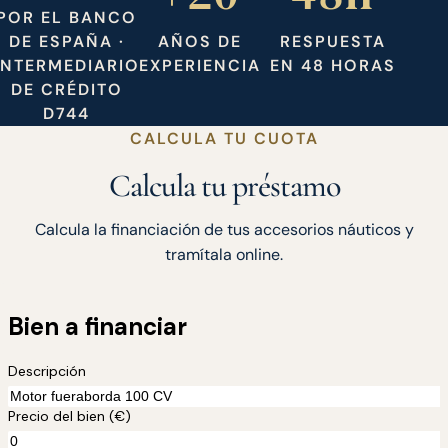
POR EL BANCO
DE ESPAÑA ·
AÑOS DE
RESPUESTA
INTERMEDIARIO
EXPERIENCIA
EN 48 HORAS
DE CRÉDITO
D744
CALCULA TU CUOTA
Calcula tu préstamo
Calcula la financiación de tus accesorios náuticos y
tramítala online.