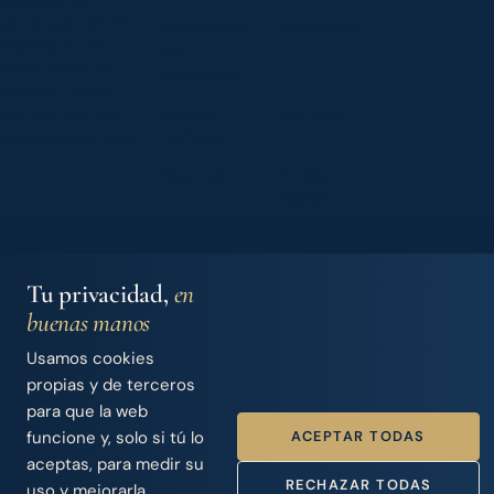
Carrer Joan Maria
Financiación
Actualidad
Thomàs, 2 - 1º
de
07014 Palma de
accesorios
Mallorca (Spain)
Seguros
Contacto
+34 971 283 526
náuticos
info@sysfinance.es
Nosotros
Acceso
Dealers
Tu privacidad,
en
© 2026 Iberian Finance Services, S.L.
SYS Finance · Intermediario de Crédito · Nº Registro Banco de
buenas manos
España D744
Usamos cookies
Aviso legal
·
Política de privacidad
·
Cookies
Handcrafted by
Punk Solutions
— not templated, not AI.
propias y de terceros
para que la web
ACEPTAR TODAS
funcione y, solo si tú lo
aceptas, para medir su
RECHAZAR TODAS
uso y mejorarla.