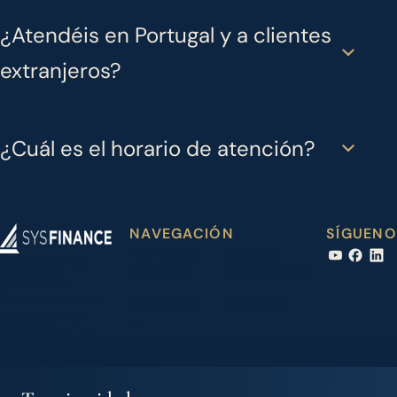
¿Atendéis en Portugal y a clientes
extranjeros?
¿Cuál es el horario de atención?
NAVEGACIÓN
SÍGUENO
Financiación
Náuticas
Iberian Finance
de barcos
colaboradoras
Services, S.L.
Carrer Joan Maria
Financiación
Actualidad
Thomàs, 2 - 1º
de
07014 Palma de
accesorios
Mallorca (Spain)
Barcos de
Contacto
+34 971 283 526
segunda
info@sysfinance.es