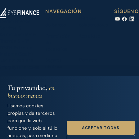
NAVEGACIÓN
SÍGUENO
Financiación
Náuticas
Iberian Finance
de barcos
colaboradoras
Services, S.L.
Carrer Joan Maria
Financiación
Actualidad
Thomàs, 2 - 1º
de
07014 Palma de
accesorios
Mallorca (Spain)
Seguros
Contacto
+34 971 283 526
náuticos
info@sysfinance.es
Nosotros
Acceso
Dealers
Tu privacidad,
en
buenas manos
Usamos cookies
© 2026 Iberian Finance Services, S.L.
propias y de terceros
SYS Finance · Intermediario de Crédito · Nº Registro Banco de
para que la web
España D744
ACEPTAR TODAS
funcione y, solo si tú lo
Aviso legal
·
Política de privacidad
·
Cookies
aceptas, para medir su
Handcrafted by
Punk Solutions
— not templated, not AI.