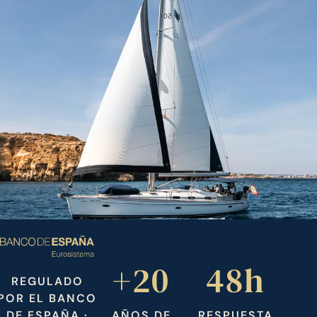
+20
48h
REGULADO
POR EL BANCO
DE ESPAÑA ·
AÑOS DE
RESPUESTA