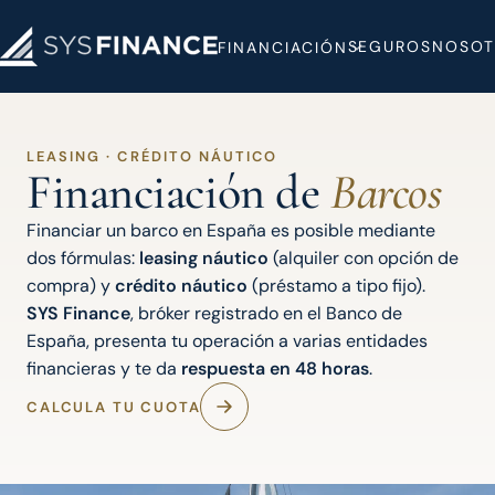
SEGUROS
NOSOT
FINANCIACIÓN
LEASING · CRÉDITO NÁUTICO
Financiación de
Barcos
Financiar un barco en España es posible mediante
dos fórmulas:
leasing náutico
(alquiler con opción de
compra) y
crédito náutico
(préstamo a tipo fijo).
SYS Finance
, bróker registrado en el Banco de
España, presenta tu operación a varias entidades
financieras y te da
respuesta en 48 horas
.
CALCULA TU CUOTA