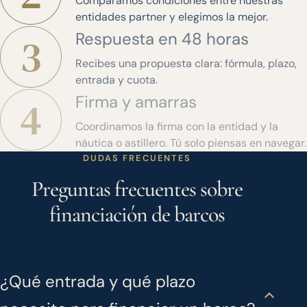
Comparamos condiciones entre nuestras
entidades partner y elegimos la mejor.
Respuesta en 48 horas
Recibes una propuesta clara: fórmula, plazo,
entrada y cuota.
Firma y amarras
Coordinamos la firma con la entidad y la
náutica o astillero. Tú solo piensas en navegar.
DUDAS FRECUENTES
Preguntas frecuentes sobre
financiación de barcos
¿Qué entrada y qué plazo