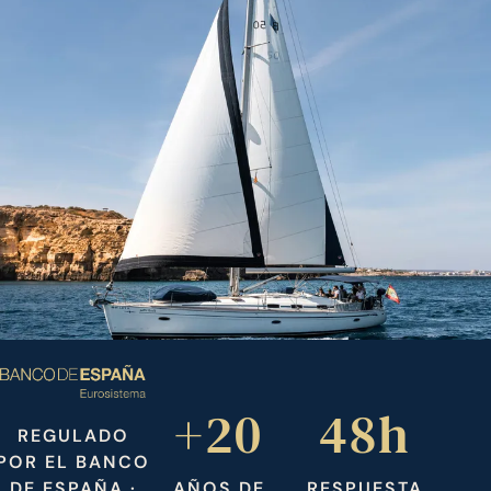
+20
48h
REGULADO
POR EL BANCO
DE ESPAÑA ·
AÑOS DE
RESPUESTA