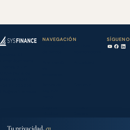
NAVEGACIÓN
SÍGUENO
Financiación
Náuticas
Iberian Finance
de barcos
colaboradoras
Services, S.L.
Carrer Joan Maria
Financiación
Actualidad
Thomàs, 2 - 1º
de
07014 Palma de
accesorios
Mallorca (Spain)
Barcos de
Contacto
+34 971 283 526
segunda
info@sysfinance.es
mano
Seguros
Acceso
náuticos
Dealers
Nosotros
Tu privacidad,
en