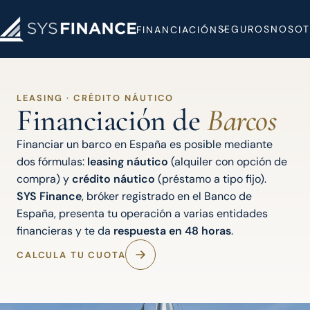
SEGUROS
NOSOT
FINANCIACIÓN
LEASING · CRÉDITO NÁUTICO
Financiación de
Barcos
Financiar un barco en España es posible mediante
dos fórmulas:
leasing náutico
(alquiler con opción de
compra) y
crédito náutico
(préstamo a tipo fijo).
SYS Finance
, bróker registrado en el Banco de
España, presenta tu operación a varias entidades
financieras y te da
respuesta en 48 horas
.
CALCULA TU CUOTA