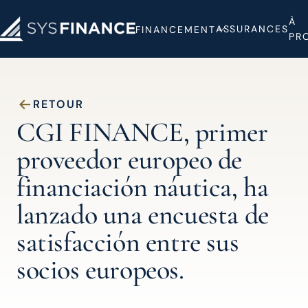
À
ASSURANCES
FINANCEMENT
PR
RETOUR
CGI FINANCE, primer
proveedor europeo de
financiación náutica, ha
lanzado una encuesta de
satisfacción entre sus
socios europeos.