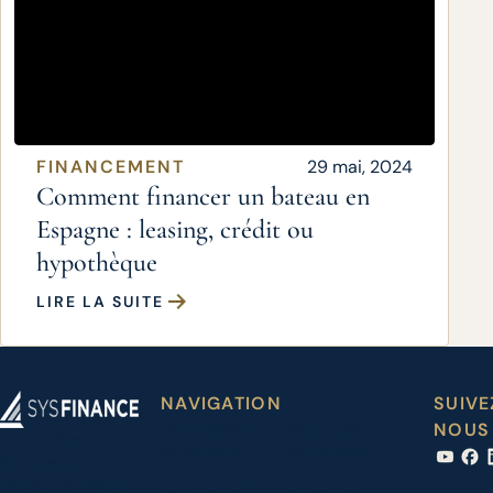
FINANCEMENT
29 mai, 2024
Comment financer un bateau en
Espagne : leasing, crédit ou
hypothèque
LIRE LA SUITE
NAVIGATION
SUIVE
Financement
Nautiques
NOUS
Iberian Finance
de bateaux
partenaires
Services, S.L.
Carrer Joan Maria
Financement
Actualités