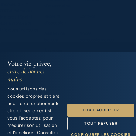
Thomàs, 2 - 1º
d'accessoires
07014 Palma de
Bateaux
Contact
Mallorca (Spain)
d’occasion
+34 971 283 526
info@sysfinance.es
Assurance
Accès
bateau
concessionnaires
À propos
Votre vie privée,
entre de bonnes
© 2026 Iberian Finance Services, S.L.
mains
SYS Finance · Intermédiaire de crédit · Nº d’enregistrement
Nous utilisons des
Banque d’Espagne D744
Politique des données
·
Politique de confidentialité
·
Cookies
cookies propres et tiers
Handcrafted by
Punk Solutions
— not templated, not AI.
pour faire fonctionner le
TOUT ACCEPTER
site et, seulement si
vous l’acceptez, pour
TOUT REFUSER
mesurer son utilisation
et l’améliorer. Consultez
CONFIGURER LES COOKIES