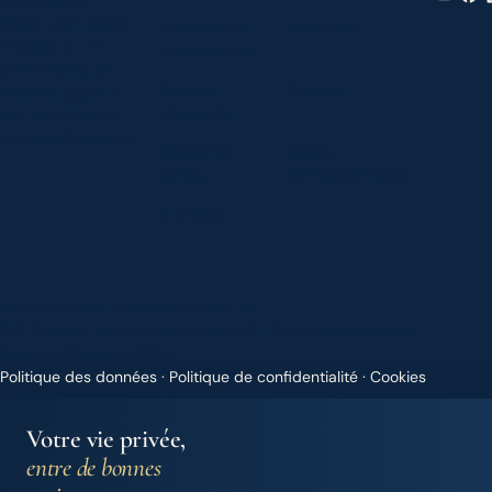
Carrer Joan Maria
Financement
Actualités
Thomàs, 2 - 1º
d'accessoires
07014 Palma de
Bateaux
Contact
Mallorca (Spain)
d’occasion
+34 971 283 526
info@sysfinance.es
Assurance
Accès
bateau
concessionnaires
À propos
© 2026 Iberian Finance Services, S.L.
SYS Finance · Intermédiaire de crédit · Nº d’enregistrement
Banque d’Espagne D744
Politique des données
·
Politique de confidentialité
·
Cookies
Handcrafted by
Punk Solutions
— not templated, not AI.
Votre vie privée,
entre de bonnes