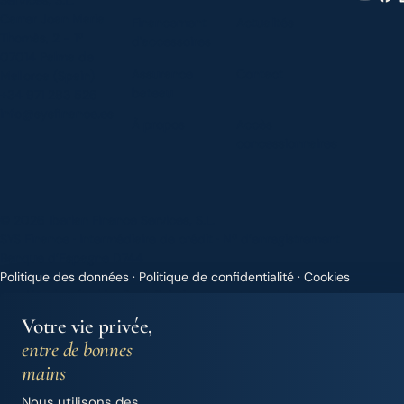
Carrer Joan Maria
Financement
Actualités
Thomàs, 2 - 1º
d'accessoires
07014 Palma de
Assurance
Contact
Mallorca (Spain)
bateau
+34 971 283 526
info@sysfinance.es
À propos
Accès
concessionnaires
© 2026 Iberian Finance Services, S.L.
SYS Finance · Intermédiaire de crédit · Nº d’enregistrement
Banque d’Espagne D744
Politique des données
·
Politique de confidentialité
·
Cookies
Handcrafted by
Punk Solutions
— not templated, not AI.
Votre vie privée,
entre de bonnes
mains
Nous utilisons des