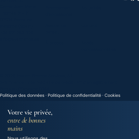
Carrer Joan Maria
Financement
Actualités
Thomàs, 2 - 1º
d'accessoires
07014 Palma de
Assurance
Contact
Mallorca (Spain)
bateau
+34 971 283 526
info@sysfinance.es
À propos
Accès
concessionnaires
© 2026 Iberian Finance Services, S.L.
SYS Finance · Intermédiaire de crédit · Nº d’enregistrement
Banque d’Espagne D744
Politique des données
·
Politique de confidentialité
·
Cookies
Handcrafted by
Punk Solutions
— not templated, not AI.
Votre vie privée,
entre de bonnes
mains
Nous utilisons des