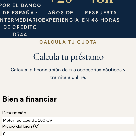
POR EL BANCO
DE ESPAÑA ·
AÑOS DE
RESPUESTA
INTERMEDIARIO
EXPERIENCIA
EN 48 HORAS
DE CRÉDITO
D744
CALCULA TU CUOTA
Calcula tu préstamo
Calcula la financiación de tus accesorios náuticos y
tramítala online.