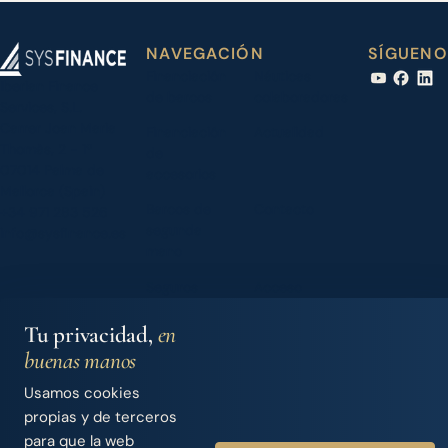
NAVEGACIÓN
SÍGUENO
Financiación
Náuticas
Iberian Finance
de barcos
colaboradoras
Services, S.L.
Carrer Joan Maria
Financiación
Actualidad
Thomàs, 2 - 1º
de
07014 Palma de
accesorios
Mallorca (Spain)
Barcos de
Contacto
+34 971 283 526
segunda
info@sysfinance.es
mano
Seguros
Acceso
náuticos
Dealers
Tu privacidad,
en
Nosotros
buenas manos
Usamos cookies
propias y de terceros
© 2026 Iberian Finance Services, S.L.
para que la web