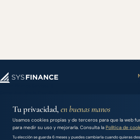
F
Iberian Finance Services, S.L.
Carrer Joan Maria Thomàs, 2 - 1º
F
07014 Palma de Mallorca (Spain)
S
+34 971 283 526
Tu privacidad,
en buenas manos
info@sysfinance.es
Usamos cookies propias y de terceros para que la web func
para medir su uso y mejorarla. Consulta la
Política de coo
Tu elección se guarda 6 meses y puedes cambiarla cuando quieras desd