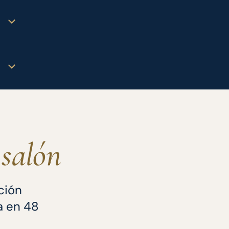
l
salón
ación
a en 48