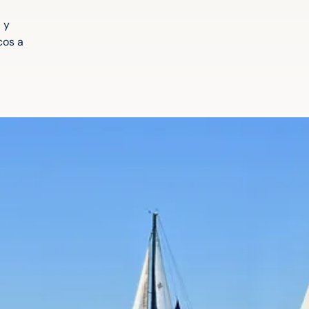
 y
cos a