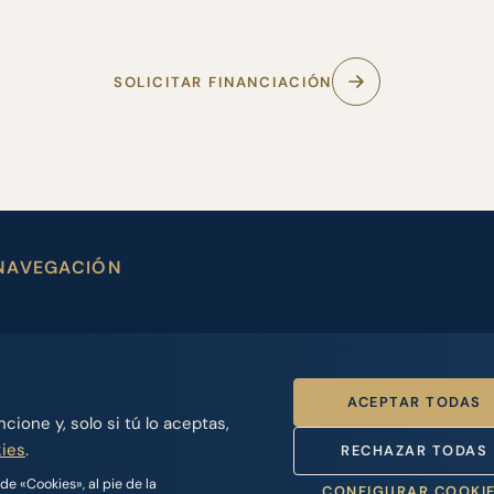
SOLICITAR FINANCIACIÓN
NAVEGACIÓN
inanciación de barcos
Náuticas colaboradoras
inanciación de accesorios
Actualidad
eguros náuticos
Contacto
ACEPTAR TODAS
Nosotros
Acceso Dealers
ione y, solo si tú lo aceptas,
kies
.
RECHAZAR TODAS
e «Cookies», al pie de la
CONFIGURAR COOKI