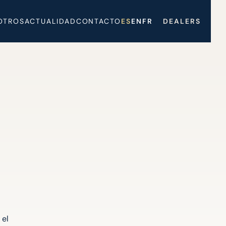
OTROS
ACTUALIDAD
CONTACTO
ES
EN
FR
DEALERS
 el