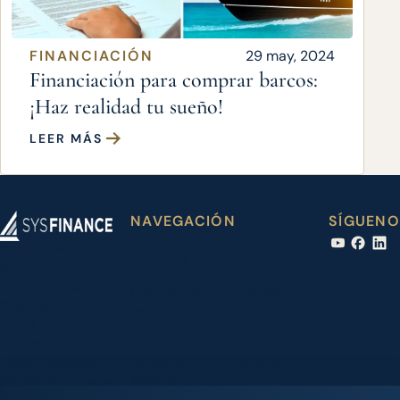
FINANCIACIÓN
29 may, 2024
Financiación para comprar barcos:
¡Haz realidad tu sueño!
LEER MÁS
NAVEGACIÓN
SÍGUENO
Financiación
Náuticas
Iberian Finance
de barcos
colaboradoras
Services, S.L.
Carrer Joan Maria
Financiación
Actualidad
Thomàs, 2 - 1º
de
07014 Palma de
accesorios
Mallorca (Spain)
Barcos de
Contacto
+34 971 283 526
segunda
info@sysfinance.es
mano