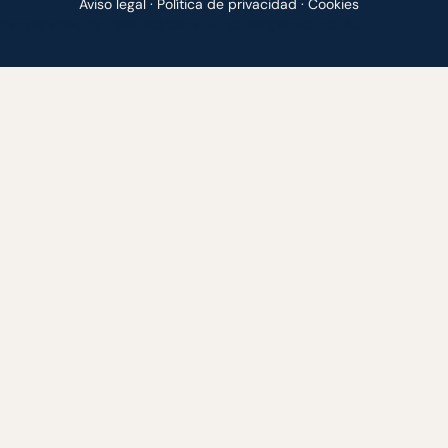
Aviso legal
·
Política de privacidad
·
Cookies
Handcrafted by
Punk Solutions
— not templated, not AI.