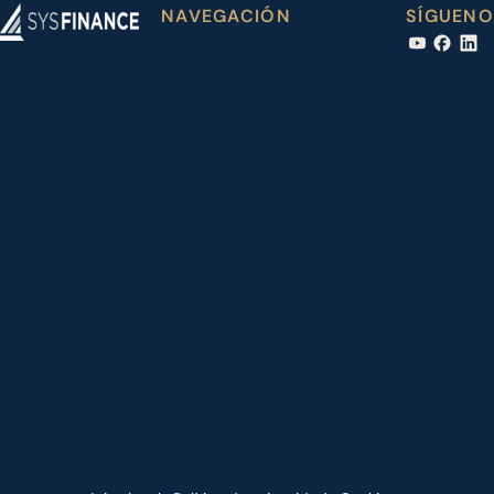
NAVEGACIÓN
SÍGUENO
Financiación
Náuticas
Iberian Finance
de barcos
colaboradoras
Services, S.L.
Carrer Joan Maria
Financiación
Actualidad
Thomàs, 2 - 1º
de
07014 Palma de
accesorios
Mallorca (Spain)
Barcos de
Contacto
+34 971 283 526
segunda
info@sysfinance.es
mano
Seguros
Acceso
náuticos
Dealers
Nosotros
© 2026 Iberian Finance Services, S.L.
SYS Finance · Intermediario de Crédito · Nº Registro Banco de
España D744