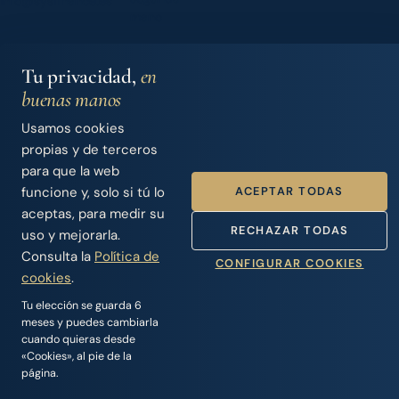
info@sysfinance.es
mano
Seguros
Acceso
náuticos
Dealers
Tu privacidad,
en
buenas manos
Nosotros
Usamos cookies
propias y de terceros
para que la web
© 2026 Iberian Finance Services, S.L.
ACEPTAR TODAS
funcione y, solo si tú lo
SYS Finance · Intermediario de Crédito · Nº Registro Banco de
España D744
aceptas, para medir su
RECHAZAR TODAS
Aviso legal
·
Política de privacidad
·
Cookies
uso y mejorarla.
Handcrafted by
Punk Solutions
— not templated, not AI.
Consulta la
Política de
CONFIGURAR COOKIES
cookies
.
Tu elección se guarda 6
meses y puedes cambiarla
cuando quieras desde
«Cookies», al pie de la
página.