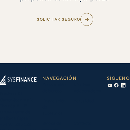
SOLICITAR SEGURO
NAVEGACIÓN
SÍGUENO
Financiación
Náuticas
Iberian Finance
de barcos
colaboradoras
Services, S.L.
Carrer Joan Maria
Financiación
Actualidad
Thomàs, 2 - 1º
de
07014 Palma de
accesorios
Mallorca (Spain)
Barcos de
Contacto
+34 971 283 526
segunda