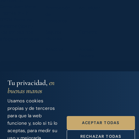
Carrer Joan Maria
Financiación
Actualidad
Thomàs, 2 - 1º
de
07014 Palma de
accesorios
Mallorca (Spain)
Seguros
Contacto
+34 971 283 526
náuticos
info@sysfinance.es
Nosotros
Acceso
Dealers
Tu privacidad,
en
© 2026 Iberian Finance Services, S.L.
SYS Finance · Intermediario de Crédito · Nº Registro Banco de
buenas manos
España D744
Usamos cookies
Aviso legal
·
Política de privacidad
·
Cookies
Handcrafted by
Punk Solutions
— not templated, not AI.
propias y de terceros
para que la web
ACEPTAR TODAS
funcione y, solo si tú lo
aceptas, para medir su
RECHAZAR TODAS
uso y mejorarla.