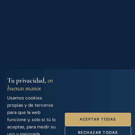
Carrer Joan Maria
Financiación
Actualidad
Thomàs, 2 - 1º
de
07014 Palma de
accesorios
Mallorca (Spain)
Seguros
Contacto
+34 971 283 526
náuticos
info@sysfinance.es
Nosotros
Acceso
Dealers
Tu privacidad,
en
© 2026 Iberian Finance Services, S.L.
SYS Finance · Intermediario de Crédito · Nº Registro Banco de
buenas manos
España D744
Usamos cookies
Aviso legal
·
Política de privacidad
·
Cookies
Handcrafted by
Punk Solutions
— not templated, not AI.
propias y de terceros
para que la web
ACEPTAR TODAS
funcione y, solo si tú lo
aceptas, para medir su
RECHAZAR TODAS
uso y mejorarla.