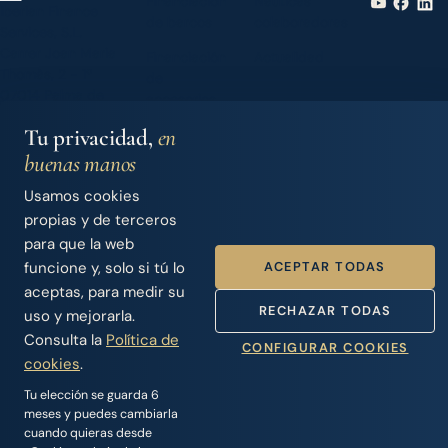
Financiación
Náuticas
Iberian Finance
de barcos
colaboradoras
Services, S.L.
Carrer Joan Maria
Financiación
Actualidad
Thomàs, 2 - 1º
de
07014 Palma de
accesorios
Mallorca (Spain)
Tu privacidad,
en
Barcos de
Contacto
+34 971 283 526
segunda
info@sysfinance.es
buenas manos
mano
Usamos cookies
Seguros
Acceso
propias y de terceros
náuticos
Dealers
para que la web
ACEPTAR TODAS
funcione y, solo si tú lo
Nosotros
aceptas, para medir su
RECHAZAR TODAS
uso y mejorarla.
Consulta la
Política de
CONFIGURAR COOKIES
© 2026 Iberian Finance Services, S.L.
cookies
.
SYS Finance · Intermediario de Crédito · Nº Registro Banco de
España D744
Tu elección se guarda 6
meses y puedes cambiarla
Aviso legal
·
Política de privacidad
·
Cookies
cuando quieras desde
Handcrafted by
Punk Solutions
— not templated, not AI.